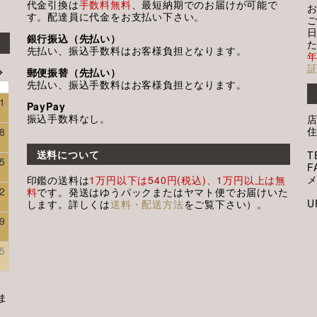
代金引換は
手数料無料
、最短納期でのお届けが可能で
す。配達員に代金をお支払い下さい。
銀行振込（先払い）
先払い、振込手数料はお客様負担となります。
郵便振替（先払い）
先払い、振込手数料はお客様負担となります。
1
PayPay
振込手数料なし。
8
送料について
T
5
F
印鑑の送料は
1万円以下は540円(税込)、1万円以上は無
2
料
です。発送はゆうパックまたはヤマト便でお届けいた
U
します。詳しくは
送料・配送方法
をご覧下さい）。
9
5
ま