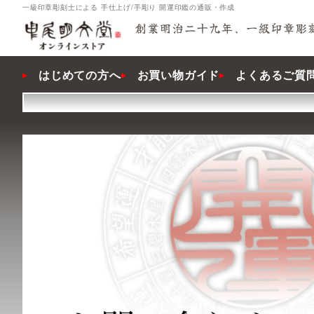
一級印章彫刻士による 手仕上げ/手彫り 開運印鑑の通販・作成
はじめての方へ
お買い物ガイド
よくあるご質問