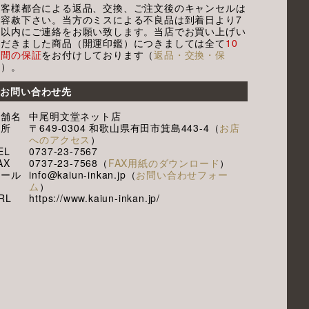
お客様都合による返品、交換、ご注文後のキャンセルは
ご容赦下さい。当方のミスによる不良品は到着日より7
日以内にご連絡をお願い致します。当店でお買い上げい
ただきました商品（開運印鑑）につきましては全て
10
年間の保証
をお付けしております（
返品・交換・保
証
）。
お問い合わせ先
店舗名
中尾明文堂ネット店
住所
〒649-0304 和歌山県有田市箕島443-4（
お店
へのアクセス
）
EL
0737-23-7567
AX
0737-23-7568（
FAX用紙のダウンロード
）
メール
info@kaiun-inkan.jp（
お問い合わせフォー
ム
）
RL
https://www.kaiun-inkan.jp/