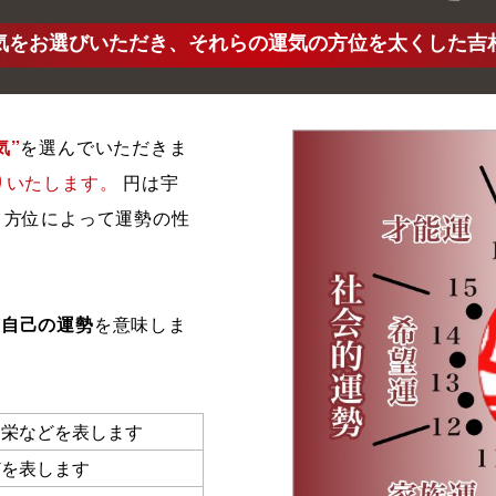
気をお選びいただき、それらの運気の方位を太くした吉
気”
を選んでいただきま
りいたします。
円は宇
、方位によって運勢の性
が
自己の運勢
を意味しま
繁栄などを表します
どを表します