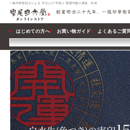
一級印章彫刻士による 手仕上げ/手彫り 開運印鑑の通販・作成
はじめての方へ
お買い物ガイド
よくあるご質問