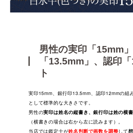
男性の実印「15mm
「13.5mm」、認印
ト
実印15mm、銀行印13.5mm、認印12mm
として標準的な大きさです。
男性の
実印は姓名の縦書き、銀行印は姓の横
（横書きの場合は右から左に読みます）。
当店では鑑定士が
姓名判断で画数を調整
して