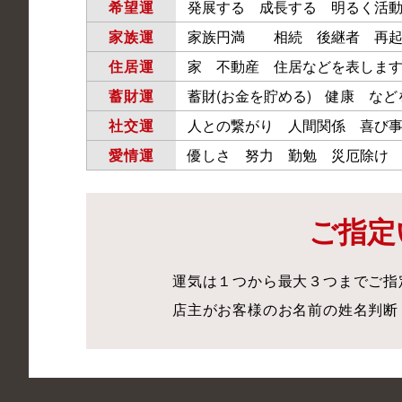
希望運
発展する 成長する 明るく活
家族運
家族円満 相続 後継者 再起
住居運
家 不動産 住居などを表しま
蓄財運
蓄財(お金を貯める) 健康 な
社交運
人との繋がり 人間関係 喜び
愛情運
優しさ 努力 勤勉 災厄除け
ご指定
運気は１つから最大３つまでご指
店主がお客様のお名前の姓名判断