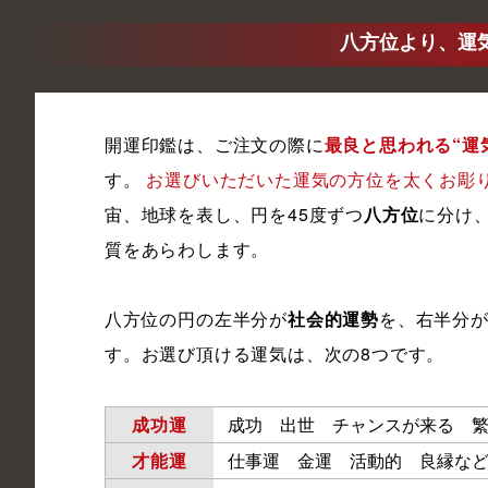
八方位より、運
開運印鑑は、ご注文の際に
最良と思われる“運
す。
お選びいただいた運気の方位を太くお彫
宙、地球を表し、円を45度ずつ
八方位
に分け
質をあらわします。
八方位の円の左半分が
社会的運勢
を、右半分
す。お選び頂ける運気は、次の8つです。
成功運
成功 出世 チャンスが来る 
才能運
仕事運 金運 活動的 良縁な