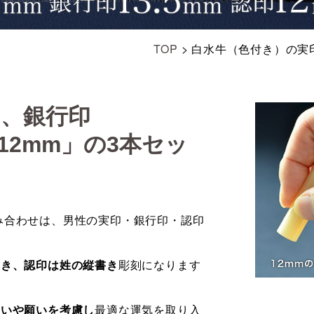
TOP
>
白水牛（色付き）の実印1
」、銀行印
「12mm」の3本セッ
の組み合わせは、男性の実印・銀行印・認印
書き、認印は姓の縦書き
彫刻になります
想いや願いを考慮し
最適な運気を取り入