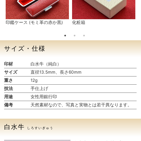
印鑑ケース (モミ革の赤か黒)
化粧箱
サイズ・仕様
印材
白水牛（純白）
サイズ
直径13.5mm、長さ60mm
重さ
12g
技法
手仕上げ
用途
女性用銀行印
備考
天然素材なので、写真と実物とは若干異なります。
白水牛
しろすいぎゅう