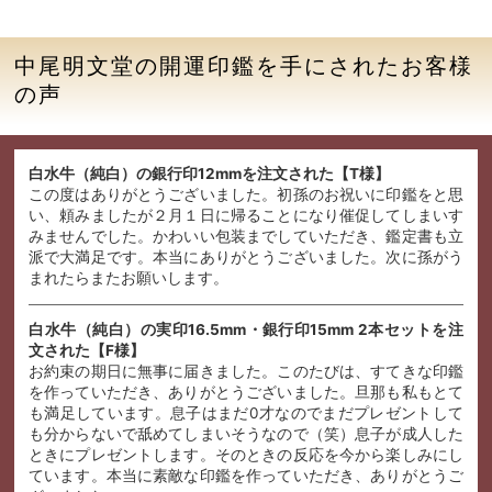
中尾明文堂の開運印鑑を手にされたお客様
の声
白水牛（純白）の銀行印12mmを注文された【T様】
この度はありがとうございました。初孫のお祝いに印鑑をと思
い、頼みましたが２月１日に帰ることになり催促してしまいす
みませんでした。かわいい包装までしていただき、鑑定書も立
派で大満足です。本当にありがとうございました。次に孫がう
まれたらまたお願いします。
白水牛（純白）の実印16.5mm・銀行印15mm 2本セットを注
文された【F様】
お約束の期日に無事に届きました。このたびは、すてきな印鑑
を作っていただき、ありがとうございました。旦那も私もとて
も満足しています。息子はまだ0才なのでまだプレゼントして
も分からないで舐めてしまいそうなので（笑）息子が成人した
ときにプレゼントします。そのときの反応を今から楽しみにし
ています。本当に素敵な印鑑を作っていただき、ありがとうご