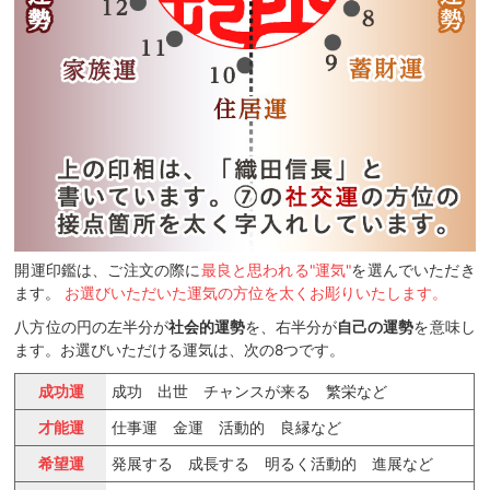
開運印鑑は、ご注文の際に
最良と思われる"運気"
を選んでいただき
ます。
お選びいただいた運気の方位を太くお彫りいたします。
八方位の円の左半分が
社会的運勢
を、右半分が
自己の運勢
を意味し
ます。お選びいただける運気は、次の8つです。
成功運
成功 出世 チャンスが来る 繁栄など
才能運
仕事運 金運 活動的 良縁など
希望運
発展する 成長する 明るく活動的 進展など