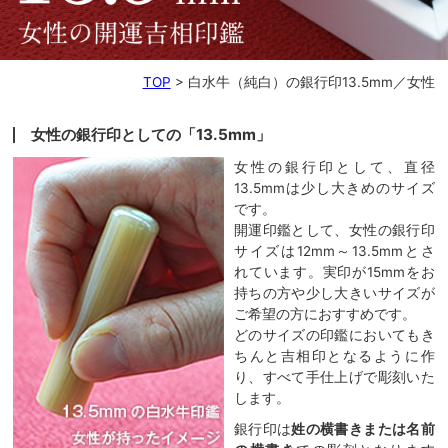
TOP
>
白水牛（純白）の銀行印13.5mm／女性
女性の銀行印としての「13.5mm」
女性の銀行印として、直径
13.5mmは少し大きめのサイズ
です。
開運印鑑として、女性の銀行印
サイズは12mm～13.5mmとさ
れています。実印が15mmをお
持ちの方や少し大きいサイズが
ご希望の方におすすめです。
どのサイズの印鑑においてもき
ちんと吉相印となるように作
り、すべて手仕上げで彫刻いた
します。
銀行印は
姓の横書きまたは名前