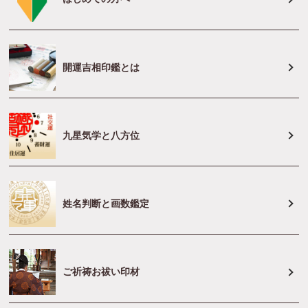
開運吉相印鑑とは
九星気学と八方位
姓名判断と画数鑑定
ご祈祷お祓い印材