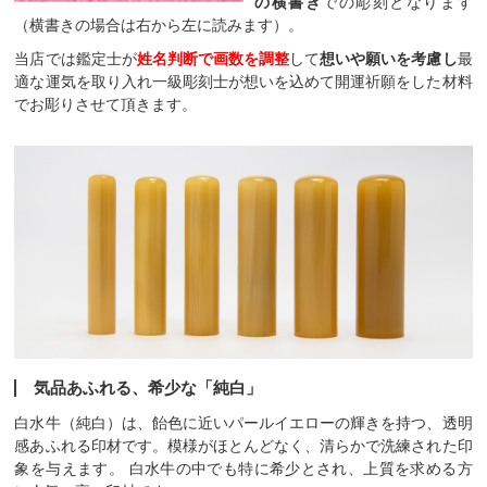
の横書き
での彫刻となります
（横書きの場合は右から左に読みます）。
当店では鑑定士が
姓名判断で画数を調整
して
想いや願いを考慮し
最
適な運気を取り入れ一級彫刻士が想いを込めて開運祈願をした材料
でお彫りさせて頂きます。
気品あふれる、希少な「純白」
白水牛（純白）は、飴色に近いパールイエローの輝きを持つ、透明
感あふれる印材です。模様がほとんどなく、清らかで洗練された印
象を与えます。
白水牛の中でも特に希少とされ、上質を求める方