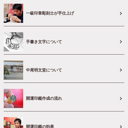
一級印章彫刻士が手仕上げ
手書き文字について
中尾明文堂について
開運印鑑作成の流れ
開運印鑑の効果