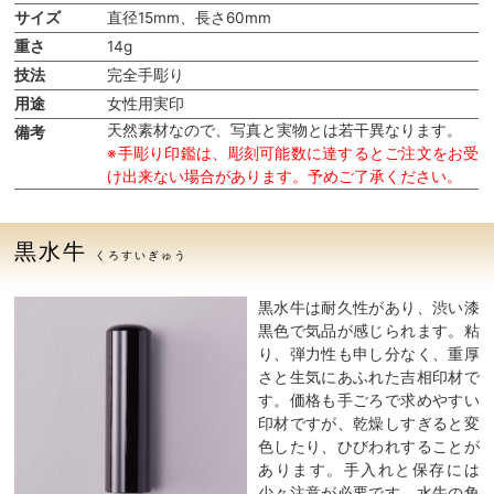
サイズ
直径15mm、長さ60mm
重さ
14g
技法
完全手彫り
用途
女性用実印
天然素材なので、写真と実物とは若干異なります。
備考
※手彫り印鑑は、彫刻可能数に達するとご注文をお受
け出来ない場合があります。予めご了承ください。
黒水牛
くろすいぎゅう
黒水牛は耐久性があり、渋い漆
黒色で気品が感じられます。粘
り、弾力性も申し分なく、重厚
さと生気にあふれた吉相印材で
す。価格も手ごろで求めやすい
印材ですが、乾燥しすぎると変
色したり、ひびわれすることが
あります。手入れと保存には
少々注意が必要です。水牛の角