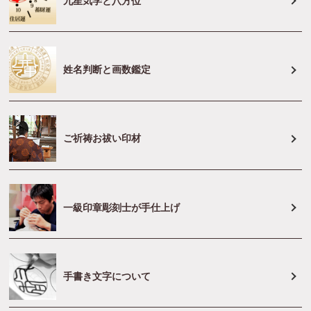
九星気学と八方位
姓名判断と画数鑑定
ご祈祷お祓い印材
一級印章彫刻士が手仕上げ
手書き文字について