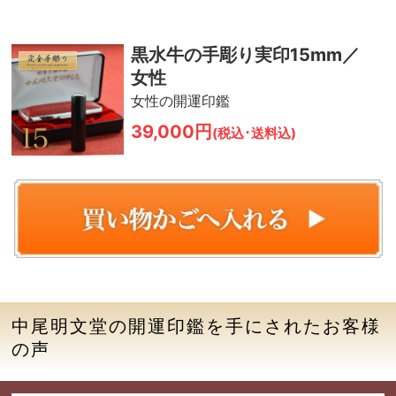
黒水牛の手彫り実印15mm／
女性
女性の開運印鑑
39,000円
(税込･送料込)
中尾明文堂の開運印鑑を手にされたお客様
の声