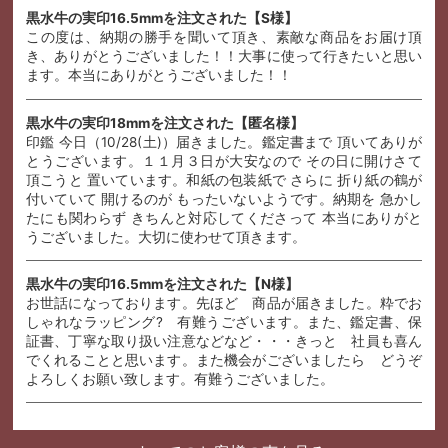
黒水牛の実印16.5mmを注文された【S様】
この度は、納期の勝手を聞いて頂き、素敵な商品をお届け頂
き、ありがとうございました！！大事に使って行きたいと思い
ます。本当にありがとうございました！！
黒水牛の実印18mmを注文された【匿名様】
印鑑 今日（10/28(土)）届きました。鑑定書まで 頂いてありが
とうございます。１１月３日が大安なので その日に開けさて
頂こうと 置いています。和紙の包装紙で さらに 折り紙の鶴が
付いていて 開けるのが もったいないようです。納期を 急かし
たにも関わらず きちんと対応してくださって 本当にありがと
うございました。大切に使わせて頂きます。
黒水牛の実印16.5mmを注文された【N様】
お世話になっております。先ほど 商品が届きました。粋でお
しゃれなラッピング? 有難うございます。また、鑑定書、保
証書、丁寧な取り扱い注意などなど・・・きっと 社員も喜ん
でくれることと思います。また機会がございましたら どうぞ
よろしくお願い致します。有難うございました。