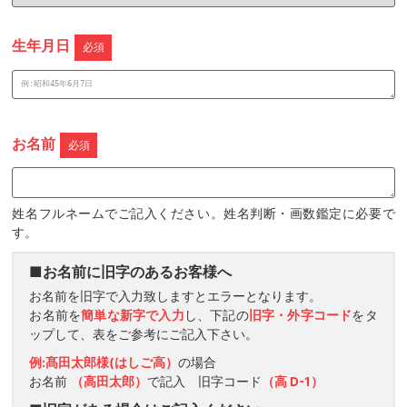
生年月日
必須
お名前
必須
姓名フルネームでご記入ください。姓名判断・画数鑑定に必要で
す。
■お名前に旧字のあるお客様へ
お名前を旧字で入力致しますとエラーとなります。
お名前を
簡単な新字で入力
し、下記の
旧字・外字コード
をタ
ップして、表をご参考にご記入下さい。
例:髙田太郎様(はしご高）
の場合
お名前
（高田太郎）
で記入 旧字コード
（高 D-1）