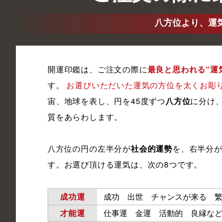
八方位より、運
開運印鑑は、ご注文の際に
最良と思われる“運
す。
お選びいただいた運気の方位を太くお彫
宙、地球を表し、円を45度ずつ
八方位
に分け
質をあらわします。
八方位の円の左半分が
社会的運勢
を、右半分
す。お選び頂ける運気は、次の8つです。
成功運
成功 出世 チャンスが来る 
才能運
仕事運 金運 活動的 良縁な