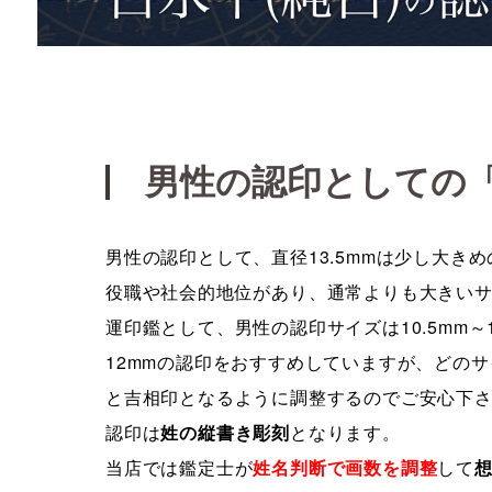
男性の認印としての「1
男性の認印として、直径13.5mmは少し大き
役職や社会的地位があり、通常よりも大きい
運印鑑として、男性の認印サイズは10.5mm～
12mmの認印をおすすめしていますが、どのサ
と吉相印となるように調整するのでご安心下
認印は
姓の縦書き彫刻
となります。
当店では鑑定士が
姓名判断で画数を調整
して