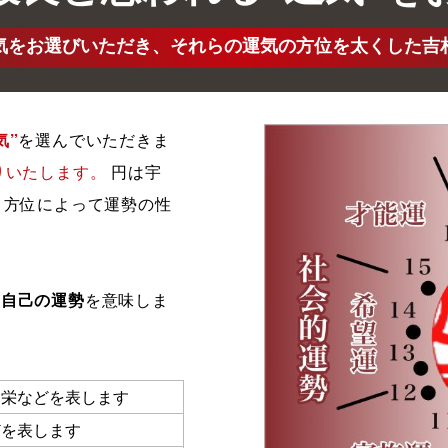
気をお選びいただき、それらの運気の方位を太くした吉
気”
を選んでいただきま
りいたします。
円は宇
、方位によって運勢の性
が
自己の運勢
を意味しま
繁栄などを表します
どを表します