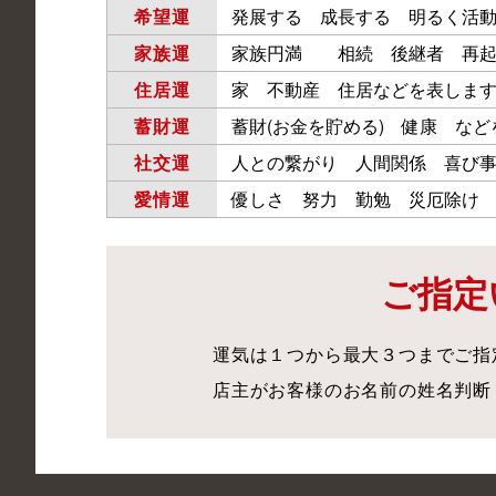
希望運
発展する 成長する 明るく活
家族運
家族円満 相続 後継者 再起
住居運
家 不動産 住居などを表しま
蓄財運
蓄財(お金を貯める) 健康 な
社交運
人との繋がり 人間関係 喜び
愛情運
優しさ 努力 勤勉 災厄除け
ご指定
運気は１つから最大３つまでご指
店主がお客様のお名前の姓名判断