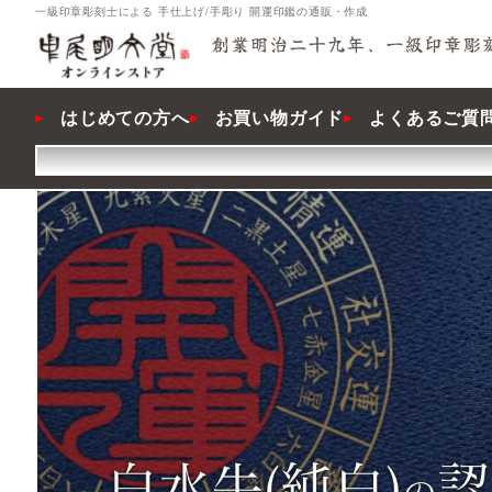
一級印章彫刻士による 手仕上げ/手彫り 開運印鑑の通販・作成
はじめての方へ
お買い物ガイド
よくあるご質問