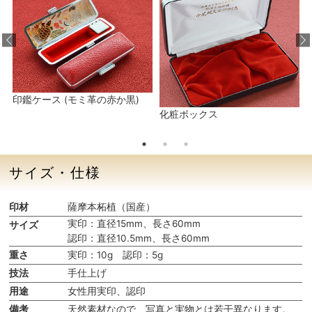
印鑑ケース (モミ革の赤か黒)
化粧ボックス
サイズ・仕様
印材
薩摩本柘植（国産）
実印：直径15mm、長さ60mm
サイズ
認印：直径10.5mm、長さ60mm
重さ
実印：10g 認印：5g
技法
手仕上げ
用途
女性用実印、認印
備考
天然素材なので、写真と実物とは若干異なります。