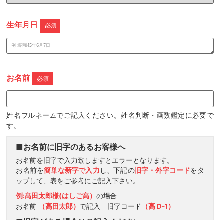
生年月日
必須
お名前
必須
姓名フルネームでご記入ください。姓名判断・画数鑑定に必要で
す。
■お名前に旧字のあるお客様へ
お名前を旧字で入力致しますとエラーとなります。
お名前を
簡単な新字で入力
し、下記の
旧字・外字コード
をタ
ップして、表をご参考にご記入下さい。
例:髙田太郎様(はしご高）
の場合
お名前
（高田太郎）
で記入 旧字コード
（高 D-1）