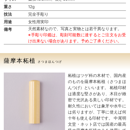
重さ
12g
技法
完全手彫り
用途
女性用実印
天然素材なので、写真と実物とは若干異なります。
備考
※手彫り印鑑は、彫刻可能数に達するとご注文をお受
け出来ない場合があります。予めご了承ください。
薩摩本柘植
さつまほんつげ
柘植はツゲ科の木材で、国内産
のものを薩摩本柘植（さつまほ
んつげ）といいます。 柘植印材
は適度な堅さがあり、木目が緻
密で光沢ある美しい印材です。
耐久性においては象牙や水牛に
は劣りますが、丁寧に使えば何
十年も使える印材です。 中尾明
文堂・ネット店では国産の最高