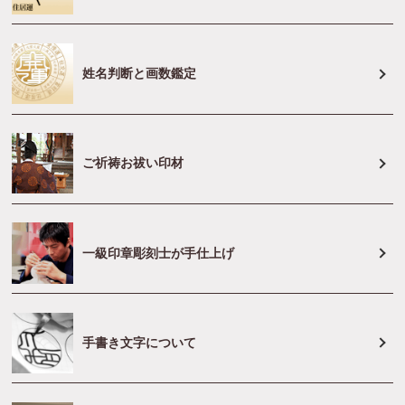
姓名判断と画数鑑定
ご祈祷お祓い印材
一級印章彫刻士が手仕上げ
手書き文字について