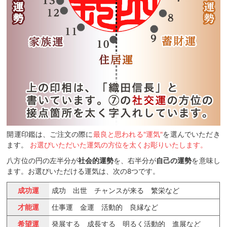
開運印鑑は、ご注文の際に
最良と思われる"運気"
を選んでいただき
ます。
お選びいただいた運気の方位を太くお彫りいたします。
八方位の円の左半分が
社会的運勢
を、右半分が
自己の運勢
を意味し
ます。お選びいただける運気は、次の8つです。
成功運
成功 出世 チャンスが来る 繁栄など
才能運
仕事運 金運 活動的 良縁など
希望運
発展する 成長する 明るく活動的 進展など