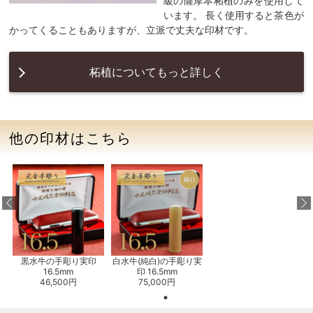
級の薩摩本柘植のみを使用して
います。 長く使用すると茶色が
かってくることもありますが、立派で丈夫な印材です。
柘植についてもっと詳しく
他の印材はこちら
黒水牛の手彫り実印
白水牛(純白)の手彫り実
16.5mm
印 16.5mm
46,500円
75,000円