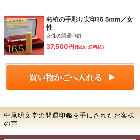
柘植の手彫り実印16.5mm／女
性
女性の開運印鑑
37,500円
(税込･送料込)
中尾明文堂の開運印鑑を手にされたお客様
の声