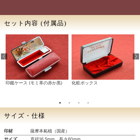
セット内容
(付属品)
印鑑ケース (モミ革の赤か黒)
化粧ボックス
サイズ・仕様
印材
薩摩本柘植（国産）
サイズ
直径16.5mm、長さ60mm