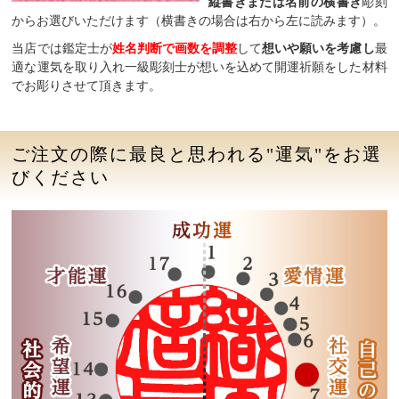
縦書きまたは名前の横書き
彫刻
からお選びいただけます（横書きの場合は右から左に読みます）。
当店では鑑定士が
姓名判断で画数を調整
して
想いや願いを考慮し
最
適な運気を取り入れ一級彫刻士が想いを込めて開運祈願をした材料
でお彫りさせて頂きます。
ご注文の際に最良と思われる"運気"をお選
びください