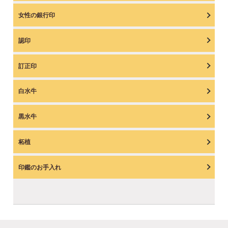
女性の銀行印
認印
訂正印
白水牛
黒水牛
柘植
印鑑のお手入れ