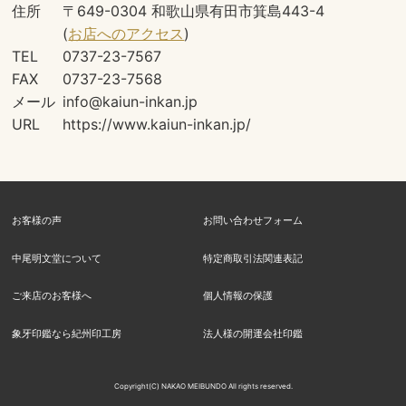
住所
〒649-0304 和歌山県有田市箕島443-4
(
お店へのアクセス
)
TEL
0737-23-7567
FAX
0737-23-7568
メール
info@kaiun-inkan.jp
URL
https://www.kaiun-inkan.jp/
お客様の声
お問い合わせフォーム
中尾明文堂について
特定商取引法関連表記
ご来店のお客様へ
個人情報の保護
象牙印鑑なら紀州印工房
法人様の開運会社印鑑
Copyright(C) NAKAO MEIBUNDO All rights reserved.