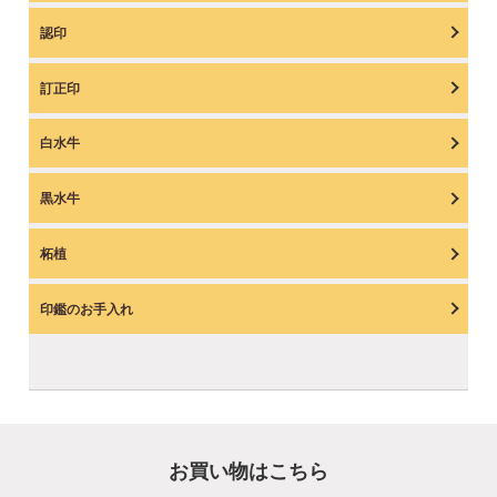
認印
訂正印
白水牛
黒水牛
柘植
印鑑のお手入れ
お買い物はこちら