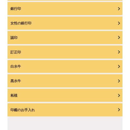
銀行印
女性の銀行印
認印
訂正印
白水牛
黒水牛
柘植
印鑑のお手入れ