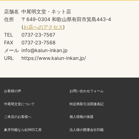
店舗名
中尾明文堂・ネット店
住所
〒649-0304 和歌山県有田市箕島443-4
(
お店へのアクセス
)
TEL
0737-23-7567
FAX
0737-23-7568
メール
info@kaiun-inkan.jp
URL
https://www.kaiun-inkan.jp/
お客様の声
お問い合わせフォーム
中尾明文堂について
特定商取引法関連表記
ご来店のお客様へ
個人情報の保護
象牙印鑑なら紀州印工房
法人様の開運会社印鑑