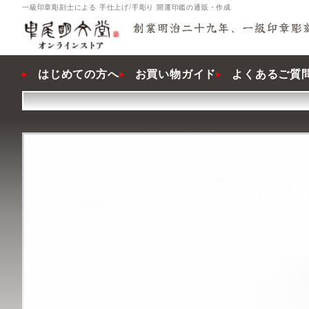
一級印章彫刻士による 手仕上げ/手彫り 開運印鑑の通販・作成
はじめての方へ
お買い物ガイド
よくあるご質問