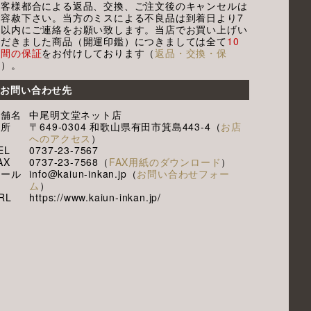
お客様都合による返品、交換、ご注文後のキャンセルは
ご容赦下さい。当方のミスによる不良品は到着日より7
日以内にご連絡をお願い致します。当店でお買い上げい
ただきました商品（開運印鑑）につきましては全て
10
年間の保証
をお付けしております（
返品・交換・保
証
）。
お問い合わせ先
店舗名
中尾明文堂ネット店
住所
〒649-0304 和歌山県有田市箕島443-4（
お店
へのアクセス
）
EL
0737-23-7567
AX
0737-23-7568（
FAX用紙のダウンロード
）
メール
info@kaiun-inkan.jp（
お問い合わせフォー
ム
）
RL
https://www.kaiun-inkan.jp/