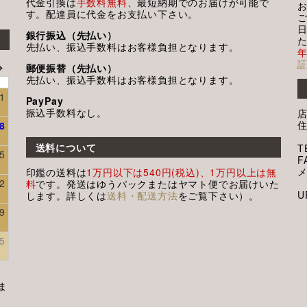
代金引換は
手数料無料
、最短納期でのお届けが可能で
す。配達員に代金をお支払い下さい。
銀行振込（先払い）
先払い、振込手数料はお客様負担となります。
郵便振替（先払い）
先払い、振込手数料はお客様負担となります。
1
PayPay
振込手数料なし。
8
送料について
T
5
F
印鑑の送料は
1万円以下は540円(税込)、1万円以上は無
2
料
です。発送はゆうパックまたはヤマト便でお届けいた
U
します。詳しくは
送料・配送方法
をご覧下さい）。
9
5
ま