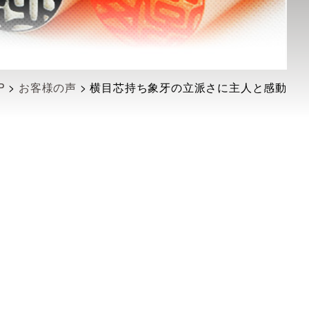
P
>
お客様の声
>
横目芯持ち象牙の立派さに主人と感動