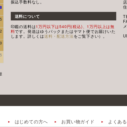
振込手数料なし。
8
送料について
T
5
F
印鑑の送料は
1万円以下は540円(税込)、1万円以上は無
2
料
です。発送はゆうパックまたはヤマト便でお届けいた
U
します。詳しくは
送料・配送方法
をご覧下さい）。
9
5
ま
はじめての方へ
お買い物ガイド
よくある