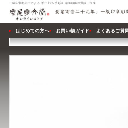
一級印章彫刻士による 手仕上げ/手彫り 開運印鑑の通販・作成
はじめての方へ
お買い物ガイド
よくあるご質問