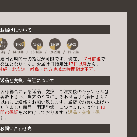
お届けについて
配達日と時間帯の指定が可能です。現在、
17日前後
で
の発送となります。お届け日指定は
17日以降
から。
※沖縄・北海道・離島・遠方地域は時間指定不可。
返品と交換、保証について
お客様都合による返品、交換、ご注文後のキャンセルは
ご容赦下さい。当方のミスによる不良品は到着日より7
日以内にご連絡をお願い致します。当店でお買い上げい
ただきました商品（開運印鑑）につきましては全て
10
年間の保証
をお付けしております（
返品・交換・保
証
）。
お問い合わせ先