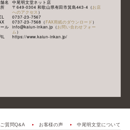
店舗名
中尾明文堂ネット店
住所
〒649-0304 和歌山県有田市箕島443-4（
お店
へのアクセス
）
EL
0737-23-7567
AX
0737-23-7568（
FAX用紙のダウンロード
）
メール
info@kaiun-inkan.jp（
お問い合わせフォー
ム
）
RL
https://www.kaiun-inkan.jp/
ご質問Q&A
お客様の声
中尾明文堂について